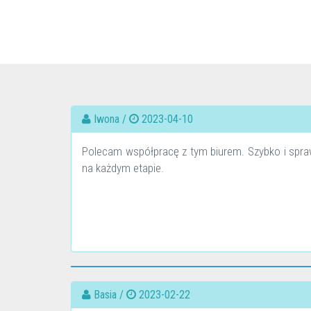
Iwona /
2023-04-10
Polecam współpracę z tym biurem. Szybko i spr
na każdym etapie.
Basia /
2023-02-22