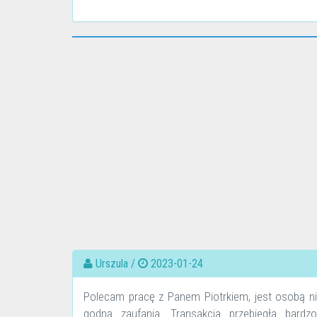
Urszula /
2023-01-24
Polecam pracę z Panem Piotrkiem, jest osobą nie
godną zaufania. Transakcja przebiegła bardz