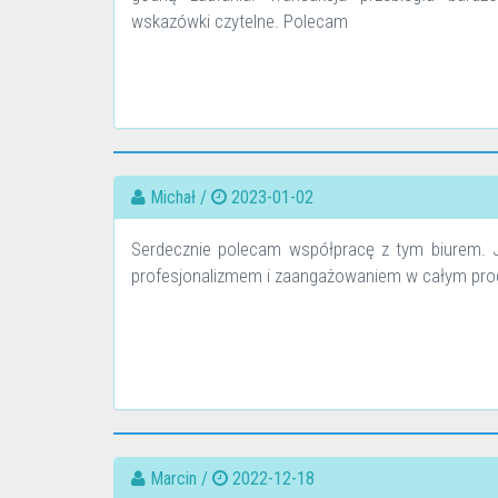
wskazówki czytelne. Polecam
Michał /
2023-01-02
Serdecznie polecam współpracę z tym biurem. J
profesjonalizmem i zaangażowaniem w całym proc
Marcin /
2022-12-18