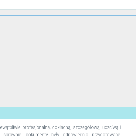
wątpliwie profesjonalną, dokładną, szczegółową, uczciwą i
o sprawnie, dokumenty były odpowiednio przygotowane,