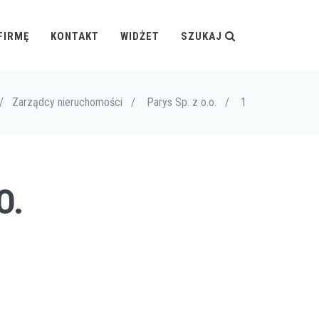
FIRMĘ
KONTAKT
WIDŻET
SZUKAJ
/
Zarządcy nieruchomości
/
Parys Sp. z o.o.
/
1
O.