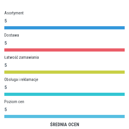
Asortyment
5
Dostawa
5
Łatwość zamawiania
5
Obsługa i reklamacje
5
Poziom cen
5
ŚREDNIA OCEN