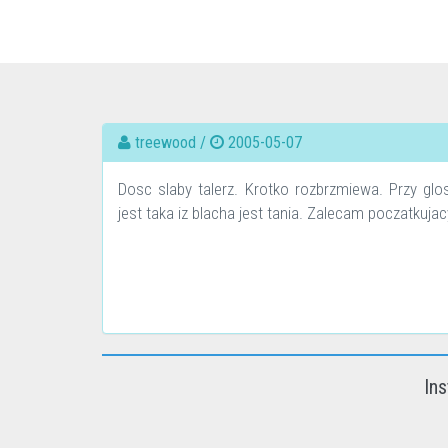
treewood /
2005-05-07
Dosc slaby talerz. Krotko rozbrzmiewa. Przy glo
jest taka iz blacha jest tania. Zalecam poczatkuja
Ins