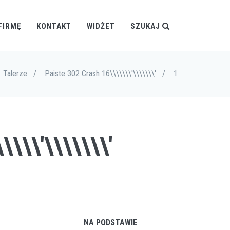
FIRMĘ
KONTAKT
WIDŻET
SZUKAJ
Talerze
/
Paiste 302 Crash 16\\\\\\\'\\\\\\\'
/
1
\\'\\\\\\\'
NA PODSTAWIE