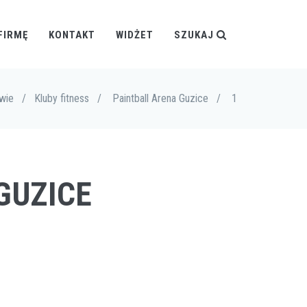
FIRMĘ
KONTAKT
WIDŻET
SZUKAJ
wie
/
Kluby fitness
/
Paintball Arena Guzice
/
1
GUZICE