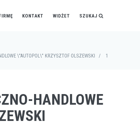
FIRMĘ
KONTAKT
WIDŻET
SZUKAJ
DLOWE \"AUTOPOL\" KRZYSZTOF OLSZEWSKI
/
1
ICZNO-HANDLOWE
SZEWSKI