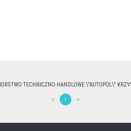
BIORSTWO TECHNICZNO-HANDLOWE \"AUTOPOL\" KRZYS
1