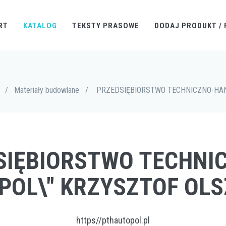
RT
KATALOG
TEKSTY PRASOWE
DODAJ PRODUKT / 
/
Materiały budowlane
/
PRZEDSIĘBIORSTWO TECHNICZNO-HAN
DSIĘBIORSTWO TECHN
POL\" KRZYSZTOF OL
https//pthautopol.pl