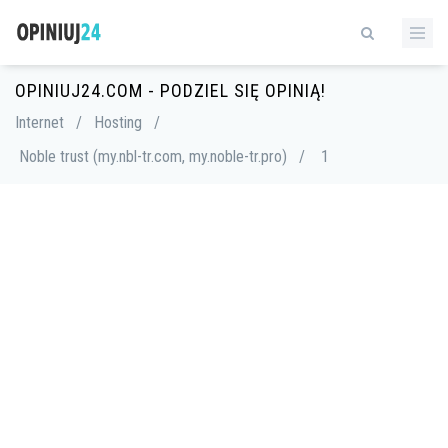
OPINIUJ24.COM - PODZIEL SIĘ OPINIĄ!
Internet
/
Hosting
/
Noble trust (my.nbl-tr.com, my.noble-tr.pro)
/
1