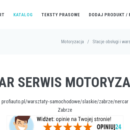
RT
KATALOG
TEKSTY PRASOWE
DODAJ PRODUKT / 
Motoryzacja
/
Stacje obsługi i war
CAR SERWIS MOTORYZ
profiauto.pl/warsztaty-samochodowe/slaskie/zabrze/nercar
Zabrze