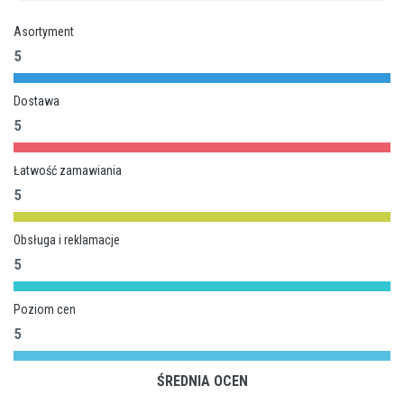
Asortyment
5
Dostawa
5
Łatwość zamawiania
5
Obsługa i reklamacje
5
Poziom cen
5
ŚREDNIA OCEN