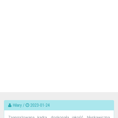
Hilary /
2023-01-24
Zaangażowana kadra, doskonała jakość, błyskawiczna