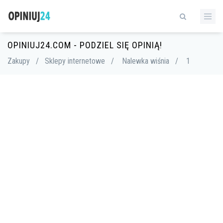
OPINIUJ24.COM - PODZIEL SIĘ OPINIĄ!
Zakupy
/
Sklepy internetowe
/
Nalewka wiśnia
/
1