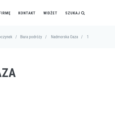
FIRMĘ
KONTAKT
WIDŻET
SZUKAJ
oczynek
/
Biura podróży
/
Nadmorska Oaza
/
1
AZA