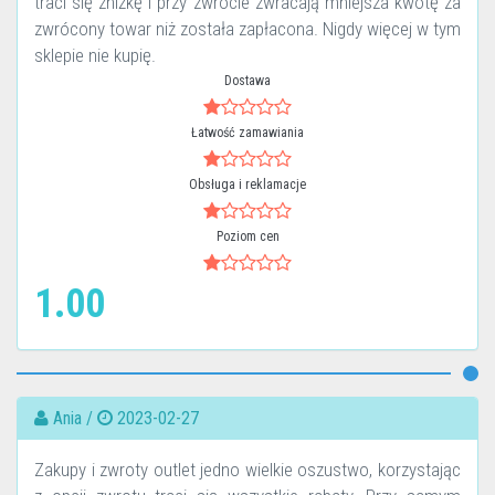
traci się zniżkę i przy zwrocie zwracają mniejsza kwotę za
zwrócony towar niż została zapłacona. Nigdy więcej w tym
sklepie nie kupię.
Dostawa
Łatwość zamawiania
Obsługa i reklamacje
Poziom cen
1.00
Ania /
2023-02-27
Zakupy i zwroty outlet jedno wielkie oszustwo, korzystając