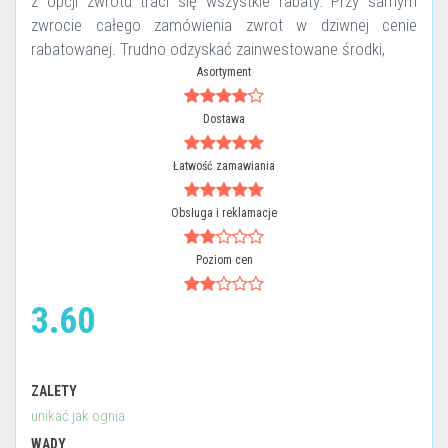
z opcji zwrotu traci się wszystkie rabaty. Przy samym
zwrocie całego zamówienia zwrot w dziwnej cenie
rabatowanej. Trudno odzyskać zainwestowane środki,
Asortyment
Dostawa
Łatwość zamawiania
Obsługa i reklamacje
Poziom cen
3.60
ZALETY
unikać jak ognia
WADY