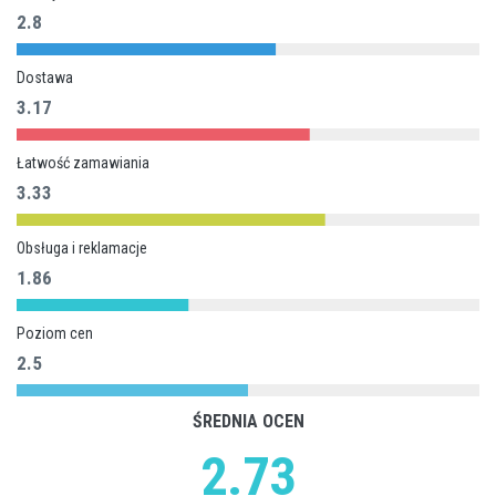
2.8
Dostawa
3.17
Łatwość zamawiania
3.33
Obsługa i reklamacje
1.86
Poziom cen
2.5
ŚREDNIA OCEN
2.73