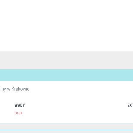
ilny w Krakowie
WADY
EX
brak