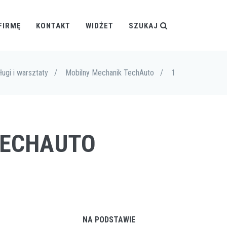
FIRMĘ
KONTAKT
WIDŻET
SZUKAJ
ługi i warsztaty
/
Mobilny Mechanik TechAuto
/
1
TECHAUTO
NA PODSTAWIE