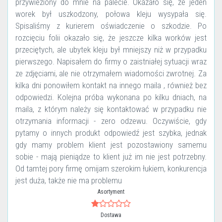
przywieziony do mnie na palecie. Okazało się, że jeden
worek był uszkodzony, połowa kleju wysypała się.
Spisaliśmy z kurierem oświadczenie o szkodzie. Po
rozcięciu folii okazało się, że jeszcze kilka worków jest
przeciętych, ale ubytek kleju był mniejszy niż w przypadku
pierwszego. Napisałem do firmy o zaistniałej sytuacji wraz
ze zdjęciami, ale nie otrzymałem wiadomości zwrotnej. Za
kilka dni ponowiłem kontakt na innego maila , również bez
odpowiedzi. Kolejna próba wykonana po kilku dniach, na
maila, z którym należy się kontaktować w przypadku nie
otrzymania informacji - zero odzewu. Oczywiście, gdy
pytamy o innych produkt odpowiedź jest szybka, jednak
gdy mamy problem klient jest pozostawiony samemu
sobie - mają pieniądze to klient już im nie jest potrzebny.
Od tamtej pory firmę omijam szerokim łukiem, konkurencja
jest duża, także nie ma problemu
Asortyment
Dostawa