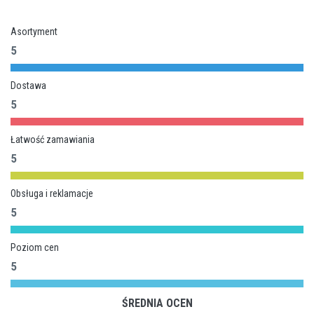
Asortyment
5
Dostawa
5
Łatwość zamawiania
5
Obsługa i reklamacje
5
Poziom cen
5
ŚREDNIA OCEN