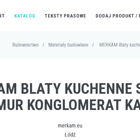
RT
KATALOG
TEKSTY PRASOWE
DODAJ PRODUKT / 
Budownictwo
/
Materiały budowlane
/
MERKAM Blaty kuche
KAM BLATY KUCHENNE 
UR KONGLOMERAT K
merkam.eu
Łódź