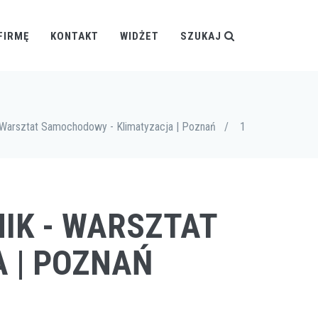
FIRMĘ
KONTAKT
WIDŻET
SZUKAJ
 Warsztat Samochodowy - Klimatyzacja | Poznań
/
1
NIK - WARSZTAT
 | POZNAŃ