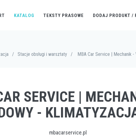
RT
KATALOG
TEKSTY PRASOWE
DODAJ PRODUKT / 
acja
/
Stacje obsługi i warsztaty
/
MBA Car Service | Mechanik -
CAR SERVICE | MECHA
OWY - KLIMATYZACJA
mbacarservice.pl