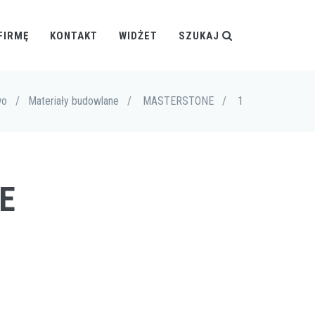
FIRMĘ
KONTAKT
WIDŻET
SZUKAJ
wo
/
Materiały budowlane
/
MASTERSTONE
/
1
E