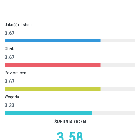
Jakość obsługi
3.67
Oferta
3.67
Poziom cen
3.67
Wygoda
3.33
ŚREDNIA OCEN
3.58