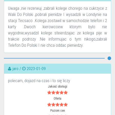
Uwaga ,nie rezerwuj ,zabrali kolege chorego na cukrzyce z
Walii Do Polski ,pobrali pienidze I wysadzili w Londynie na
stacji Tecsaco .Kolega zostawil w samochodzie telefon i 2
karty .Dwoch kierowcoew ktorym bylo nie
wygodnie,wysadzil kolege steierdzajac ze kolega pije w
trakcie podrozy .Nie informujac o tym nikogo,zabrali
Telefon Do Polski I nie chca oddac pieniedzy.
jaro /
2023-01-09
polecam, dojazd na czas i to się liczy
Jakość obsługi
Oferta
Poziom cen