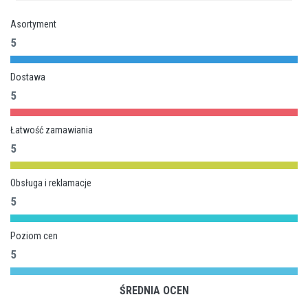
Asortyment
5
Dostawa
5
Łatwość zamawiania
5
Obsługa i reklamacje
5
Poziom cen
5
ŚREDNIA OCEN