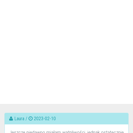
Laura /
2023-02-10
Jeszcze niedawno miałam wątpliwości, jednak ostatecznie