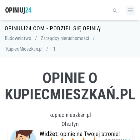
OPINIUJ24.COM - PODZIEL SIĘ OPINIĄ!
Budownictwo
/
Zarządcy nieruchomości
/
KupiecMieszkań.pl
/
1
OPINIE O
KUPIECMIESZKAŃ.PL
kupiecmieszkan.pl
Olsztyn