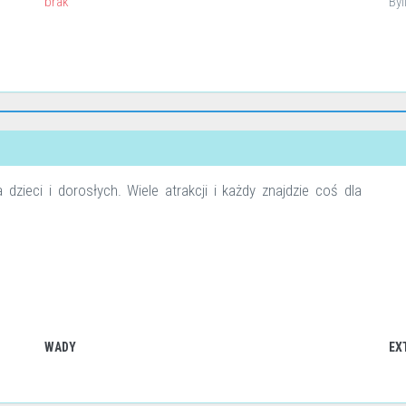
brak
Byl
zieci i dorosłych. Wiele atrakcji i każdy znajdzie coś dla
WADY
EX