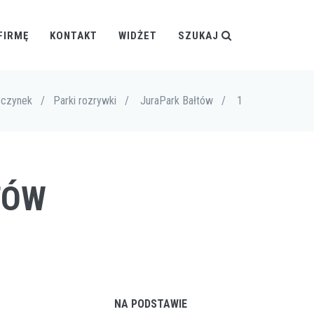
FIRMĘ
KONTAKT
WIDŻET
SZUKAJ
oczynek
/
Parki rozrywki
/
JuraPark Bałtów
/
1
TÓW
NA PODSTAWIE