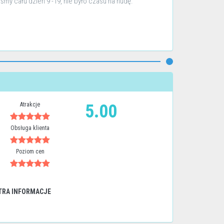
iśmy cału dzień 9 -19, nie było czasu na nudę.
Atrakcje
5.00
Obsługa klienta
Poziom cen
TRA INFORMACJE