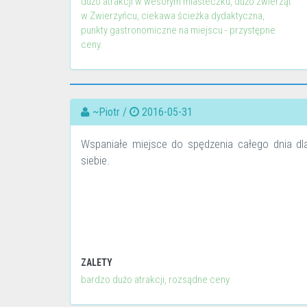
dużo atrakcji w wesołym miasteczku, dużo zwierząt
w Zwierzyńcu, ciekawa ścieżka dydaktyczna,
punkty gastronomiczne na miejscu - przystępne
ceny.
~Piotr /
2016-05-31
Wspaniałe miejsce do spędzenia całego dnia dla d
siebie.
ZALETY
bardzo dużo atrakcji, rozsądne ceny