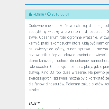
~Emilia /
2016-06-01
Cudowne miejsce. Mnóstwo atrakcji dla całej rodz
zdobyliśmy wiedzę o prehistorii i dinozaurach.
żywe. Oceanarium robi ogromne wrażenie. W zwie
karmić, ptaki łakomczuchy, które lubią być karmi
na zwierzyniec górny, super sprawa – można 
przewodnik, który zaciekawia swoimi opowieściam
dzieci karuzele, ciuchcie, dmuchańce, samochodzik
rolercoaster. Odpocząć można na plaży, gdzie pi
tratwą. Kino 3D robi duże wrażenie. Na pewno 
zwiedzających, sprawnie można było korzystać ze ws
dla fanów dinozaurów. Polecam zakup biletów k
atrakcji.
ZALETY