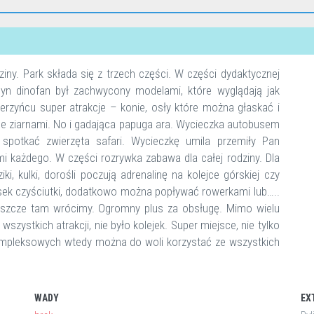
iny. Park składa się z trzech części. W części dydaktycznej
 Syn dinofan był zachwycony modelami, które wyglądają jak
rzyńcu super atrakcje – konie, osły które można głaskać i
one ziarnami. No i gadająca papuga ara. Wycieczka autobusem
spotkać zwierzęta safari. Wycieczkę umila przemiły Pan
i każdego. W części rozrywka zabawa dla całej rodziny. Dla
i, kulki, dorośli poczują adrenalinę na kolejce górskiej czy
asek czyściutki, dodatkowo można popływać rowerkami lub…..
jeszcze tam wrócimy. Ogromny plus za obsługę. Mimo wielu
zystkich atrakcji, nie było kolejek. Super miejsce, nie tylko
ompleksowych wtedy można do woli korzystać ze wszystkich
WADY
EX