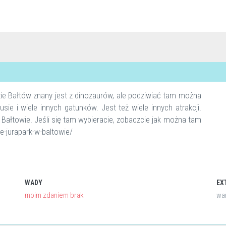
ie Bałtów znany jest z dinozaurów, ale podziwiać tam można
rusie i wiele innych gatunków. Jest też wiele innych atrakcji.
 Bałtowie. Jeśli się tam wybieracie, zobaczcie jak można tam
e-jurapark-w-baltowie/
WADY
EX
moim zdaniem brak
war