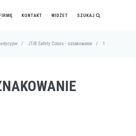
FIRMĘ
KONTAKT
WIDŻET
SZUKAJ
pedycyjne
/
JTiB Safety Colors - oznakowanie
/
1
OZNAKOWANIE