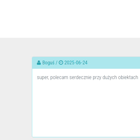
Boguś /
2025-06-24
super, polecam serdecznie przy dużych obiektach