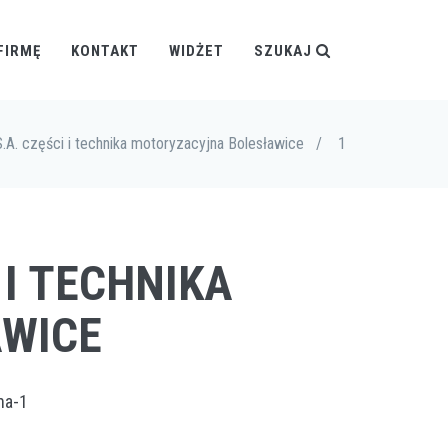
FIRMĘ
KONTAKT
WIDŻET
SZUKAJ
S.A. części i technika motoryzacyjna Bolesławice
/
1
 I TECHNIKA
WICE
na-1