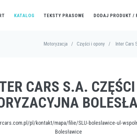
RT
KATALOG
TEKSTY PRASOWE
DODAJ PRODUKT / 
Motoryzacja
/
Części i opony
/
Inter Cars 
NTER CARS S.A. CZĘŚCI
ORYZACYJNA BOLESŁA
ercars.com.pl/pl/kontakt/mapa/filie/SLU-boleslawice-ul-wspol
Bolesławice