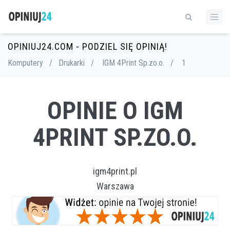
OPINIUJ24.COM - PODZIEL SIĘ OPINIĄ!
Komputery
/
Drukarki
/
IGM 4Print Sp.zo.o.
/
1
OPINIE O IGM
4PRINT SP.ZO.O.
igm4print.pl
Warszawa