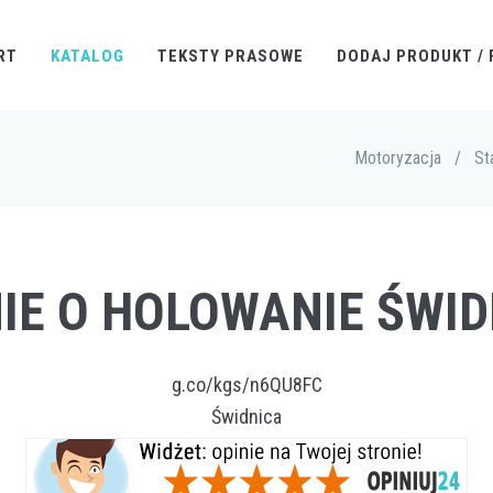
RT
KATALOG
TEKSTY PRASOWE
DODAJ PRODUKT / 
Motoryzacja
/
St
IE O HOLOWANIE ŚWI
g.co/kgs/n6QU8FC
Świdnica