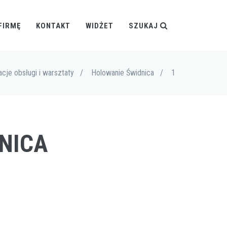
FIRMĘ
KONTAKT
WIDŻET
SZUKAJ
acje obsługi i warsztaty
/
Holowanie Świdnica
/
1
DNICA