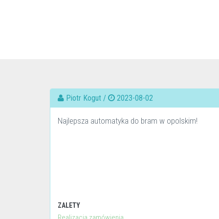
Piotr Kogut /
2023-08-02
Najlepsza automatyka do bram w opolskim!
ZALETY
Realizacja zamówienia