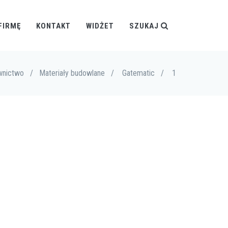
FIRMĘ
KONTAKT
WIDŻET
SZUKAJ
wnictwo
/
Materiały budowlane
/
Gatematic
/
1