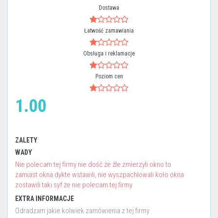
Dostawa
Łatwość zamawiania
Obsługa i reklamacje
Poziom cen
1.00
ZALETY
WADY
Nie polecam tej firmy nie dość że źle zmierzyli okno to
zamiast okna dykte wstawili, nie wyszpachlowali koło okna
zostawili taki syf że nie polecam tej firmy
EXTRA INFORMACJE
Odradzam jakie kolwiek zamówienia z tej firmy