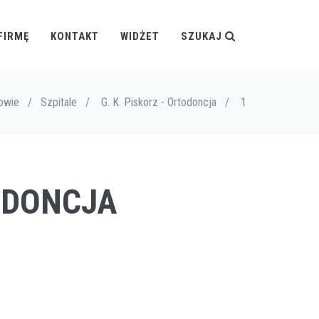
FIRMĘ
KONTAKT
WIDŻET
SZUKAJ
owie
/
Szpitale
/
G. K. Piskorz - Ortodoncja
/
1
TODONCJA