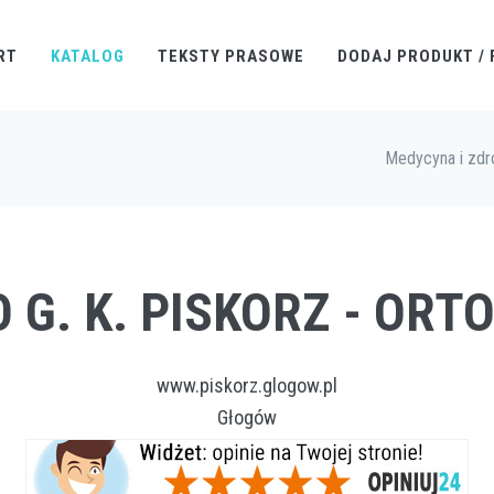
RT
KATALOG
TEKSTY PRASOWE
DODAJ PRODUKT / 
Medycyna i zdr
O G. K. PISKORZ - OR
www.piskorz.glogow.pl
Głogów