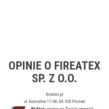
OPINIE O FIREATEX
SP. Z O.O.
fireatex.pl
ul. Kościelna 17/46, 60-536 Poznań