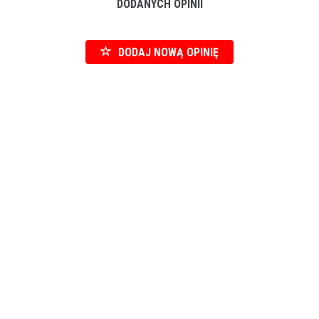
DODANYCH OPINII
DODAJ NOWĄ OPINIĘ