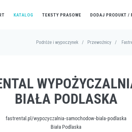
RT
KATALOG
TEKSTY PRASOWE
DODAJ PRODUKT / 
Podróże i wypoczynek
/
Przewoźnicy
/
Fastr
RENTAL WYPOŻYCZAL
BIAŁA PODLASKA
fastrental.pl/wypozyczalnia-samochodow-biala-podlaska
Biała Podlaska