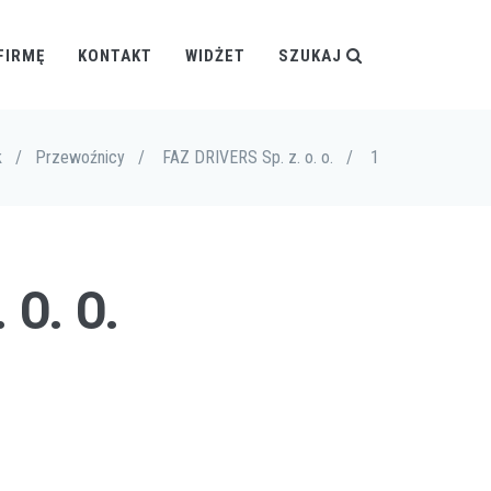
FIRMĘ
KONTAKT
WIDŻET
SZUKAJ
k
/
Przewoźnicy
/
FAZ DRIVERS Sp. z. o. o.
/
1
 O. O.