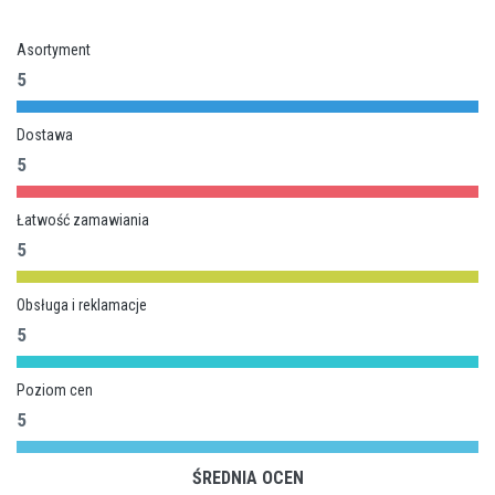
Asortyment
5
Dostawa
5
Łatwość zamawiania
5
Obsługa i reklamacje
5
Poziom cen
5
ŚREDNIA OCEN