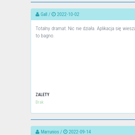
Gall /
2022-10-02
Totalny dramat. Nic nie działa. Aplikacja się wiesz
to bagno.
ZALETY
Brak
Marrunios /
2022-09-14