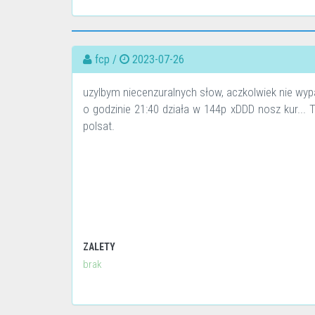
fcp /
2023-07-26
uzylbym niecenzuralnych słow, aczkolwiek nie wypa
o godzinie 21:40 działa w 144p xDDD nosz kur... 
polsat.
ZALETY
brak