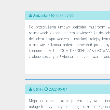
Andżelika /
2022-07-05
Po przedłużeniu umowy ,dekoder multiroom wy
rozmowach z konsultantem stwierdził, że dekod
dekodera i wprowadzeniu instalacji kolejny k
rozmowie z konsultantem przywrócił programy
komunikat "MULTIROOM DEKODER ZABLOKOWANY " 
zróbcie coś z tym !!! Abonament trzeba wam placic
Daria /
2022-05-07
Moja opinia jest taka ze jestem poirytowana ic
usługę to przy pracy nie da się nic zrobić. Zgłosil