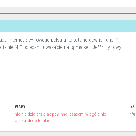
da, internet z cyfrowego polsatu, to totalne gówno i dno, YT
Totalnie NIE polecam, uwazajcie na tą marke ! Je*** cyfrowy
WADY
EX
nic nie działa tak jak powinno, czasami w ogóle nie
tfu 
działa, dnoo totalne !