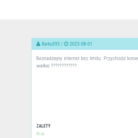
Barku593 /
2023-08-01
Beznadziejny internet bez limitu. Przychodzi kon
wielkie ????????????
ZALETY
Brak.