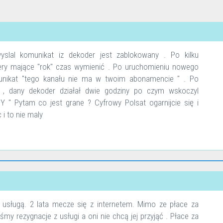
slal komunikat iz dekoder jest zablokowany . Po kilku
ery mające "rok" czas wymienić . Po uruchomieniu nowego
omunikat "tego kanału nie ma w twoim abonamencie " . Po
 , dany dekoder działał dwie godziny po czym wskoczyl
Pytam co jest grane ? Cyfrowy Polsat ogarnijcie się i
 i to nie maly
h usługą. 2 lata mecze się z internetem. Mimo ze płace za
iśmy rezygnacje z usługi a oni nie chcą jej przyjąć . Płace za