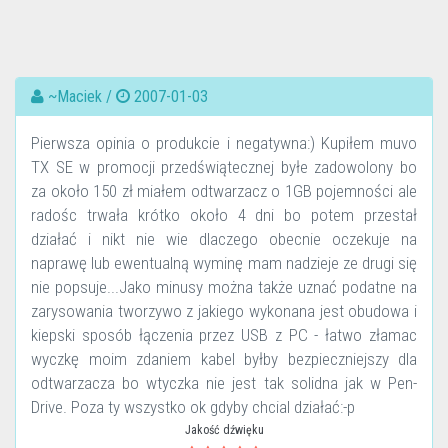
~Maciek /
2007-01-03
Pierwsza opinia o produkcie i negatywna:) Kupiłem muvo
TX SE w promocji przedświątecznej byłe zadowolony bo
za około 150 zł miałem odtwarzacz o 1GB pojemności ale
radośc trwała krótko około 4 dni bo potem przestał
działać i nikt nie wie dlaczego obecnie oczekuje na
naprawę lub ewentualną wyminę mam nadzieje ze drugi się
nie popsuje...Jako minusy można także uznać podatne na
zarysowania tworzywo z jakiego wykonana jest obudowa i
kiepski sposób łączenia przez USB z PC - łatwo złamac
wyczkę moim zdaniem kabel byłby bezpieczniejszy dla
odtwarzacza bo wtyczka nie jest tak solidna jak w Pen-
Drive. Poza ty wszystko ok gdyby chcial działać:-p
Jakość dźwięku