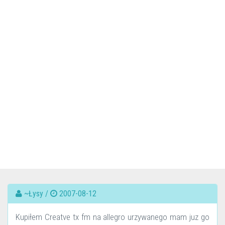
~Łysy /
2007-08-12
Kupiłem Creatve tx fm na allegro urzywanego mam juz go