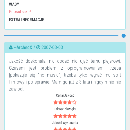
WADY
Popsul sie :P
EXTRA INFORMACJE
~ArcheoX /
2007-03-03
Jakość doskonała, nic dodać nic ująć temu plejerowi.
Czasem jest problem z oprogramowaniem, trzeba
[pokazuje się "no music"] trzeba tylko wgrać mu soft
firmowy i po sprawie. Mam go już z 3 lata i nigdy mnie nie
zawiodl.
Cena/Jakość
Jakość dźwięku
Jakość wykonania