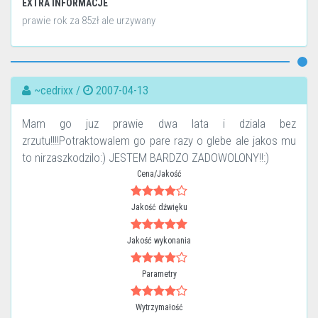
EXTRA INFORMACJE
prawie rok za 85zł ale urzywany
~cedrixx /
2007-04-13
Mam go juz prawie dwa lata i dziala bez
zrzutu!!!!Potraktowalem go pare razy o glebe ale jakos mu
to nirzaszkodzilo:) JESTEM BARDZO ZADOWOLONY!!:)
Cena/Jakość
Jakość dźwięku
Jakość wykonania
Parametry
Wytrzymałość