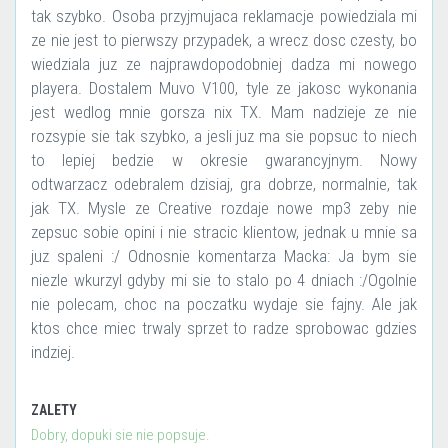
tak szybko. Osoba przyjmujaca reklamacje powiedziala mi
ze nie jest to pierwszy przypadek, a wrecz dosc czesty, bo
wiedziala juz ze najprawdopodobniej dadza mi nowego
playera. Dostalem Muvo V100, tyle ze jakosc wykonania
jest wedlog mnie gorsza nix TX. Mam nadzieje ze nie
rozsypie sie tak szybko, a jesli juz ma sie popsuc to niech
to lepiej bedzie w okresie gwarancyjnym. Nowy
odtwarzacz odebralem dzisiaj, gra dobrze, normalnie, tak
jak TX. Mysle ze Creative rozdaje nowe mp3 zeby nie
zepsuc sobie opini i nie stracic klientow, jednak u mnie sa
juz spaleni :/ Odnosnie komentarza Macka: Ja bym sie
niezle wkurzyl gdyby mi sie to stalo po 4 dniach :/Ogolnie
nie polecam, choc na poczatku wydaje sie fajny. Ale jak
ktos chce miec trwaly sprzet to radze sprobowac gdzies
indziej.
ZALETY
Dobry, dopuki sie nie popsuje.