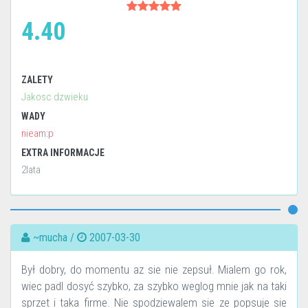
4.40
ZALETY
Jakosc dzwieku
WADY
nieam:p
EXTRA INFORMACJE
2lata
~mucha /
2007-03-30
Był dobry, do momentu az sie nie zepsuł. Mialem go rok,
wiec padl dosyć szybko, za szybko weglog mnie jak na taki
sprzet i taka firme. Nie spodziewalem sie ze popsuje sie