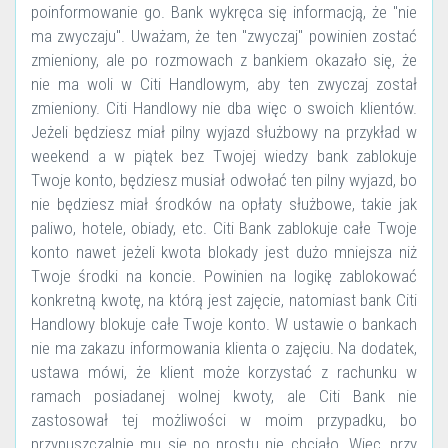
poinformowanie go. Bank wykręca się informacją, że "nie
ma zwyczaju". Uważam, że ten "zwyczaj" powinien zostać
zmieniony, ale po rozmowach z bankiem okazało się, że
nie ma woli w Citi Handlowym, aby ten zwyczaj został
zmieniony. Citi Handlowy nie dba więc o swoich klientów.
Jeżeli będziesz miał pilny wyjazd służbowy na przykład w
weekend a w piątek bez Twojej wiedzy bank zablokuje
Twoje konto, będziesz musiał odwołać ten pilny wyjazd, bo
nie będziesz miał środków na opłaty służbowe, takie jak
paliwo, hotele, obiady, etc. Citi Bank zablokuje całe Twoje
konto nawet jeżeli kwota blokady jest dużo mniejsza niż
Twoje środki na koncie. Powinien na logikę zablokować
konkretną kwotę, na którą jest zajęcie, natomiast bank Citi
Handlowy blokuje całe Twoje konto. W ustawie o bankach
nie ma zakazu informowania klienta o zajęciu. Na dodatek,
ustawa mówi, że klient może korzystać z rachunku w
ramach posiadanej wolnej kwoty, ale Citi Bank nie
zastosował tej możliwości w moim przypadku, bo
przypuszczalnie mu się po prostu nie chciało. Więc, przy