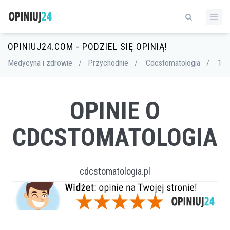
OPINIUJ24.COM - PODZIEL SIĘ OPINIĄ!
Medycyna i zdrowie
/
Przychodnie
/
Cdcstomatologia
/
1
OPINIE O
CDCSTOMATOLOGIA
cdcstomatologia.pl