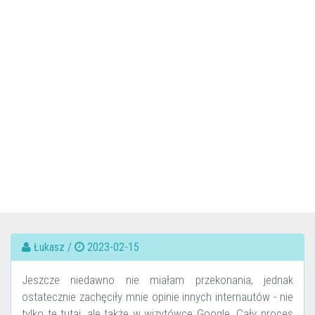
Łukasz /
2023-02-15
Jeszcze niedawno nie miałam przekonania, jednak
ostatecznie zachęciły mnie opinie innych internautów - nie
tylko te tutaj, ale także w wizytówce Google. Cały proces