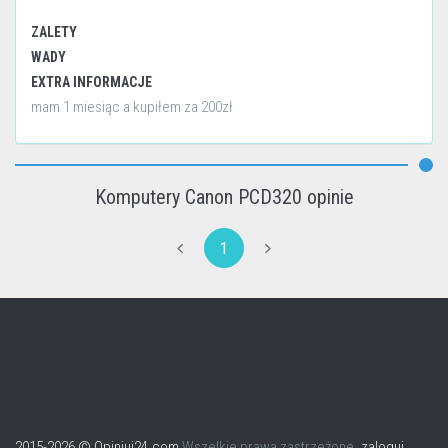
ZALETY
WADY
EXTRA INFORMACJE
mam 1 miesiąc a kupiłem za 200zł
Komputery Canon PCD320 opinie
1
2015-2026 © Opiniuj24.com
Wszelkie prawa zastrzeżone.
zaloguj