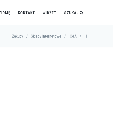
FIRMĘ
KONTAKT
WIDŻET
SZUKAJ
Zakupy
/
Sklepy internetowe
/
C&A
/
1