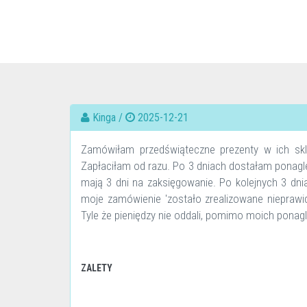
Kinga /
2025-12-21
Zamówiłam przedświąteczne prezenty w ich skle
Zapłaciłam od razu. Po 3 dniach dostałam ponagle
mają 3 dni na zaksięgowanie. Po kolejnych 3 dn
moje zamówienie 'zostało zrealizowane nieprawid
Tyle że pieniędzy nie oddali, pomimo moich ponagl
ZALETY