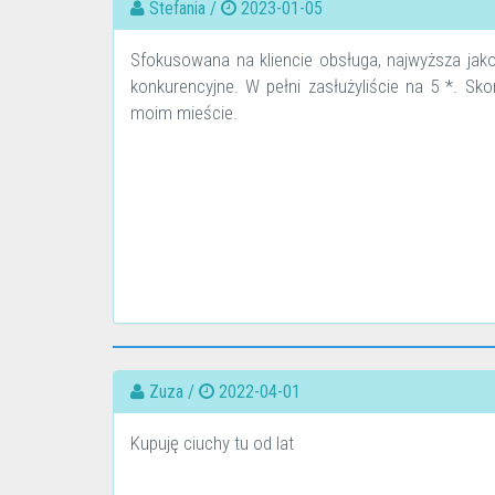
Stefania /
2023-01-05
Sfokusowana na kliencie obsługa, najwyższa jak
konkurencyjne. W pełni zasłużyliście na 5 *. Sk
moim mieście.
Zuza /
2022-04-01
Kupuję ciuchy tu od lat