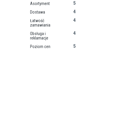
5
Asortyment
4
Dostawa
4
Łatwość
zamawiania
4
Obsługa i
reklamacje
5
Poziom cen