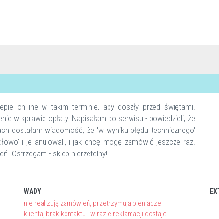
pie on-line w takim terminie, aby doszły przed świętami.
nie w sprawie opłaty. Napisałam do serwisu - powiedzieli, że
iach dostałam wiadomość, że 'w wyniku błędu technicznego'
łowo' i je anulowali, i jak chcę mogę zamówić jeszcze raz.
eń. Ostrzegam - sklep nierzetelny!
WADY
EX
nie realizują zamówień, przetrzymują pieniądze
klienta, brak kontaktu - w razie reklamacji dostaje