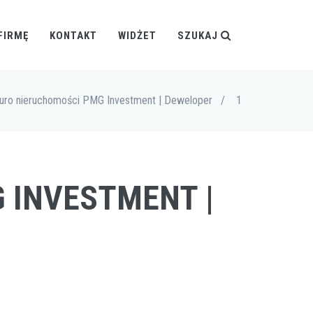
FIRMĘ
KONTAKT
WIDŻET
SZUKAJ
iuro nieruchomości PMG Investment | Deweloper
/
1
 INVESTMENT |