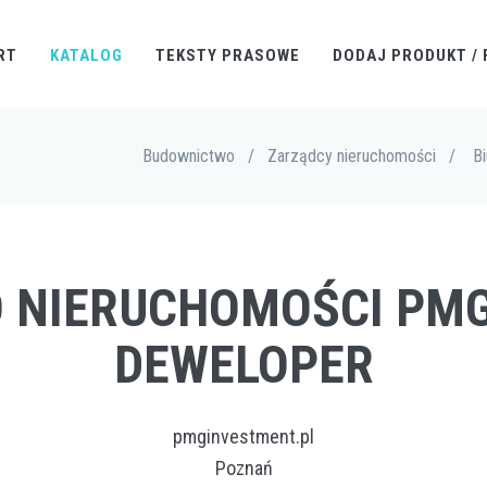
RT
KATALOG
TEKSTY PRASOWE
DODAJ PRODUKT / 
Budownictwo
/
Zarządcy nieruchomości
/
B
RO NIERUCHOMOŚCI PMG
DEWELOPER
pmginvestment.pl
Poznań