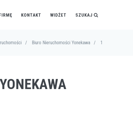
FIRMĘ
KONTAKT
WIDŻET
SZUKAJ
eruchomości
/
Biuro Nieruchomości Yonekawa
/
1
I YONEKAWA