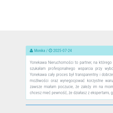
Monika /
2025-07-24
Yonekawa Nieruchomości to partner, na którego 
szukałam profesjonalnego wsparcia przy wybo
Yonekawa cały proces był transparentny i dobrze
możliwości oraz wynegocjować korzystne warun
zawsze miałam poczucie, że zależy im na moim
chcesz mieć pewność, że działasz z ekspertami,