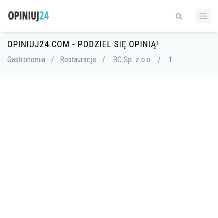
OPINIUJ24.COM - PODZIEL SIĘ OPINIĄ!
Gastronomia
/
Restauracje
/
BC Sp. z o.o.
/
1