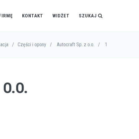
FIRMĘ
KONTAKT
WIDŻET
SZUKAJ
acja
/
Części i opony
/
Autocraft Sp. z o.o.
/
1
 O.O.