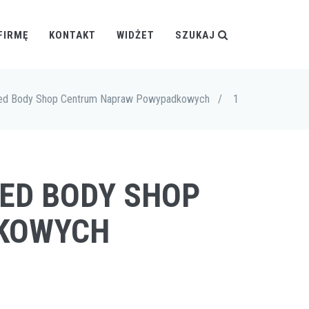
FIRMĘ
KONTAKT
WIDŻET
SZUKAJ
oved Body Shop Centrum Napraw Powypadkowych
/
1
VED BODY SHOP
KOWYCH