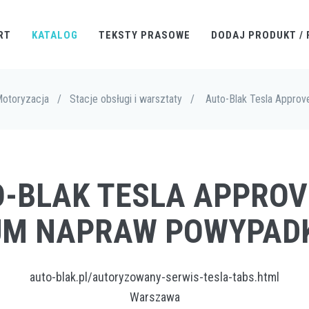
RT
KATALOG
TEKSTY PRASOWE
DODAJ PRODUKT / 
otoryzacja
/
Stacje obsługi i warsztaty
/
Auto-Blak Tesla Appr
O-BLAK TESLA APPRO
UM NAPRAW POWYPAD
auto-blak.pl/autoryzowany-serwis-tesla-tabs.html
Warszawa