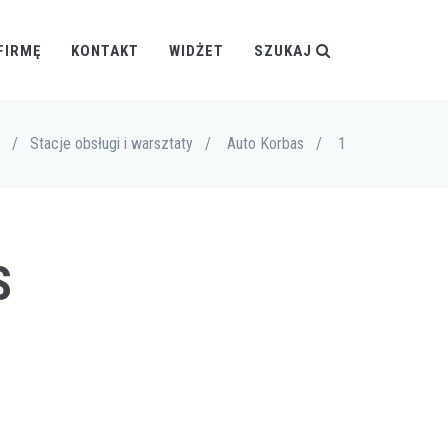
FIRMĘ
KONTAKT
WIDŻET
SZUKAJ
/
Stacje obsługi i warsztaty
/
Auto Korbas
/
1
S