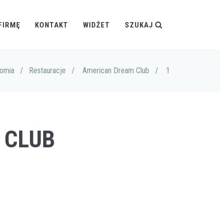
FIRMĘ
KONTAKT
WIDŻET
SZUKAJ
nomia
/
Restauracje
/
American Dream Club
/
1
 CLUB