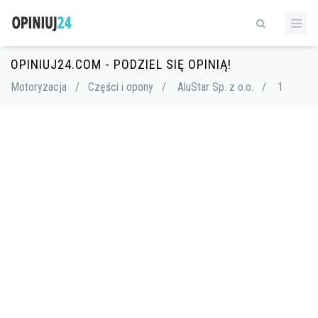
OPINIUJ24.COM - PODZIEL SIĘ OPINIĄ!
Motoryzacja
/
Części i opony
/
AluStar Sp. z o.o.
/
1