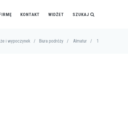
FIRMĘ
KONTAKT
WIDŻET
SZUKAJ
że i wypoczynek
/
Biura podróży
/
Almatur
/
1