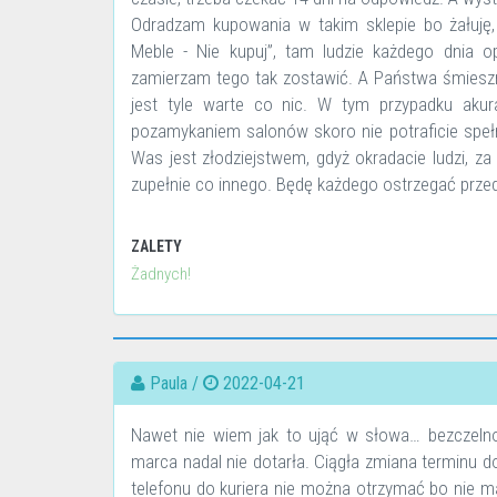
Odradzam kupowania w takim sklepie bo żałuję
Meble - Nie kupuj”, tam ludzie każdego dnia o
zamierzam tego tak zostawić. A Państwa śmiesz
jest tyle warte co nic. W tym przypadku akura
pozamykaniem salonów skoro nie potraficie spełn
Was jest złodziejstwem, gdyż okradacie ludzi, z
zupełnie co innego. Będę każdego ostrzegać prze
ZALETY
Żadnych!
Paula /
2022-04-21
Nawet nie wiem jak to ująć w słowa… bezczel
marca nadal nie dotarła. Ciągła zmiana terminu d
telefonu do kuriera nie można otrzymać bo nie m