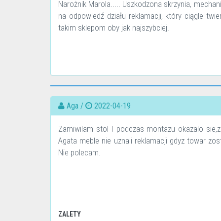
Narożnik Marola..... Uszkodzona skrzynia, mech
na odpowiedź działu reklamacji, który ciągle twi
takim sklepom oby jak najszybciej.
Aga /
2022-04-19
Zamiwilam stol I podczas montazu okazalo sie,ze
Agata meble nie uznali reklamacji gdyz towar zo
Nie polecam.
ZALETY