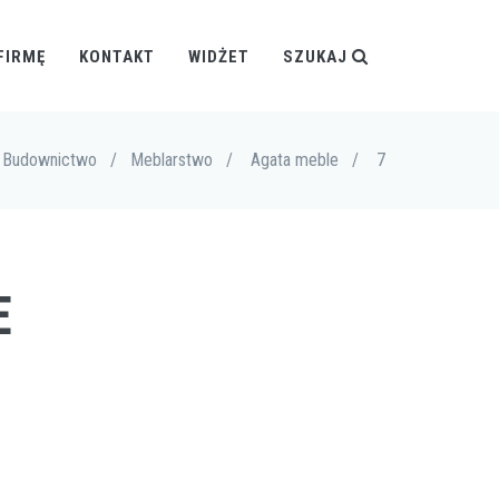
FIRMĘ
KONTAKT
WIDŻET
SZUKAJ
Budownictwo
/
Meblarstwo
/
Agata meble
/
7
E