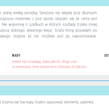
 jedną wielką porażką, Sprężyny się wbijały przy dłuższym
rozpruciu materiału z pod spodu okazało się że rama jest
. Nie wspomnę o szafkach w których szuflady trzeba mniej
życia dobrego, własnego kleju). Szafa którą posiadam po
takiego stopnia że nie możliwe jest jej naprostowanie.
WADY
EX
meble się rozwalają, słaba jakość, długi czas
oczekiwania, cena zawyżona w stosunku do jakości
 nie trzyma się tzw kupy, trudno spasować elementy, zalamka