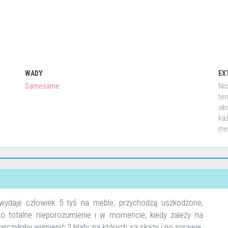
WADY
EX
Samesame
Nic
ter
obs
każ
me
 wydaje człowiek 5 tyś na meble, przychodzą uszkodzone,
o totalne nieporozumienie i w momencie, kiedy zależy na
arczyłoby wymienić 2 blaty, na których są skazy i po sprawie.