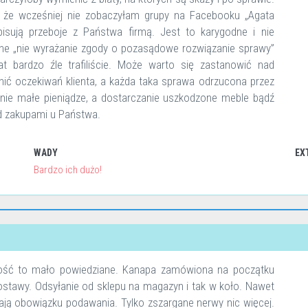
, że wcześniej nie zobaczyłam grupy na Facebooku „Agata
pisują przeboje z Państwa firmą. Jest to karygodne i nie
ne „nie wyrażanie zgody o pozasądowe rozwiązanie sprawy”
t bardzo źle trafiliście. Może warto się zastanowić nad
ić oczekiwań klienta, a każda taka sprawa odrzucona przez
a nie małe pieniądze, a dostarczanie uszkodzone meble bądź
d zakupami u Państwa.
WADY
EX
Bardzo ich dużo!
ność to mało powiedziane. Kanapa zamówiona na początku
ostawy. Odsyłanie od sklepu na magazyn i tak w koło. Nawet
ają obowiązku podawania. Tylko zszargane nerwy nic więcej.