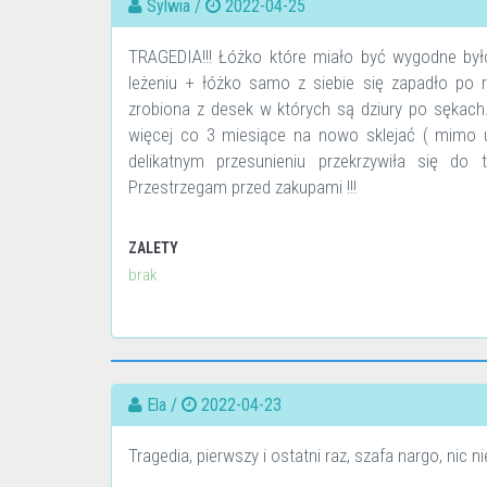
Sylwia /
2022-04-25
TRAGEDIA!!! Łóżko które miało być wygodne było
leżeniu + łóżko samo z siebie się zapadło po 
zrobiona z desek w których są dziury po sękach
więcej co 3 miesiące na nowo sklejać ( mimo u
delikatnym przesunieniu przekrzywiła się do 
Przestrzegam przed zakupami !!!
ZALETY
brak
Ela /
2022-04-23
Tragedia, pierwszy i ostatni raz, szafa nargo, nic