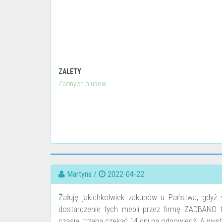
ZALETY
Żadnych plusow
Martyna /
2022-04-22
Żałuję jakichkolwiek zakupów u Państwa, gdyż
dostarczenie tych mebli przez firmę ZADBANO t
czasie, trzeba czekać 14 dni na odpowiedź. A wyst