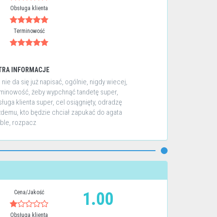
Obsługa klienta
Terminowość
TRA INFORMACJE
 nie da się już napisać, ogólnie, nigdy wiecej,
minowość, żeby wypchnąć tandetę super,
ługa klienta super, cel osiągnięty, odradzę
demu, kto będzie chciał zapukać do agata
ble, rozpacz
Cena/Jakość
1.00
Obsługa klienta