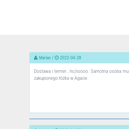
Marian /
2022-04-28
Dostawa i termin , ho,hoooo. Samotna osoba musia
zakupionego łóżka w Agacie.