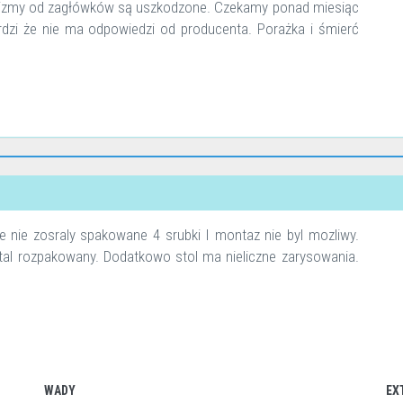
anizmy od zagłówków są uszkodzone. Czekamy ponad miesiąc
erdzi że nie ma odpowiedzi od producenta. Porażka i śmierć
 nie zosraly spakowane 4 srubki I montaz nie byl mozliwy.
stal rozpakowany. Dodatkowo stol ma nieliczne zarysowania.
WADY
EX