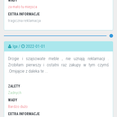
WADY
za mało tu miejsca
EXTRA INFORMACJE
tragiczna reklamacja
Iga /
2022-01-01
Drogie i szajsowate meble , nie uznają reklamacji .
Zrobiłam pierwszy i ostatni raz zakupy w tym czymś
.Omijajcie z daleka te ...
ZALETY
Żadnych
WADY
Bardzo dużo
EXTRA INFORMACJE