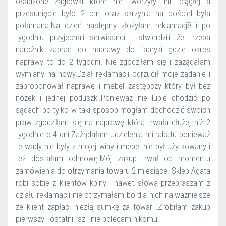
osadzone zagłówki które nie tworzyły linii ciągłej a
przesunięcie było 2 cm oraz skrzynia na pościel była
połamana.Na dzień następny złożyłam reklamacjē i po
tygodniu przyjechali serwisanci i stwierdzili że trzeba
narożnik zabrać do naprawy do fabryki gdzie okres
naprawy to do 2 tygodni. Nie zgodziłam się i zażądałam
wymiany na nowy.Dział reklamacji odrzucił moje żądanie i
zaproponował naprawę i mebel zastępczy który był bez
nóżek i jednej poduszki.Ponieważ nie lubię chodzić po
sądach bo tylko w taki sposöb mogłam dochodzić swoich
praw zgodziłam się na naprawę która trwała dłużej niż 2
tygodnie o 4 dni.Zażądałam udzielenia mi rabatu ponieważ
te wady nie były z mojej winy i mebel nie był użytkowany i
też dostałam odmowę.Mój zakup trwał od momentu
zamówienia do otrzymania towaru 2 miesiące. Sklep Agata
robi sobie z klientów kpiny i nawet słowa przepraszam z
działu reklamacji nie otrzymałam bo dla nich najważniejsze
że klient zapłaci niezłą sumkę za towar .Zrobiłam zakup
pierwszy i ostatni raz i nie polecam nikomu.