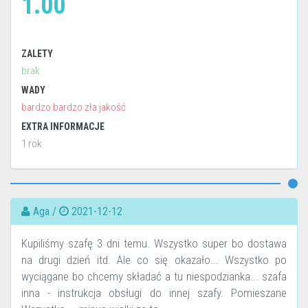
1.00
ZALETY
brak
WADY
bardzo bardzo zła jakość
EXTRA INFORMACJE
1 rok
Aga /
2021-12-12
Kupiliśmy szafę 3 dni temu. Wszystko super bo dostawa
na drugi dzień itd. Ale co się okazało... Wszystko po
wyciągane bo chcemy składać a tu niespodzianka... szafa
inna - instrukcja obsługi do innej szafy. Pomieszane