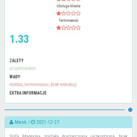
Obsługa klienta
Terminowość
1.33
ZALETY
projektowanie
WADY
montaz, terminowosc, brak instrukcji
EXTRA INFORMACJE
Marek /
2021-12-27
Sofa Magnolia została dostarczona uszkodzona, brak