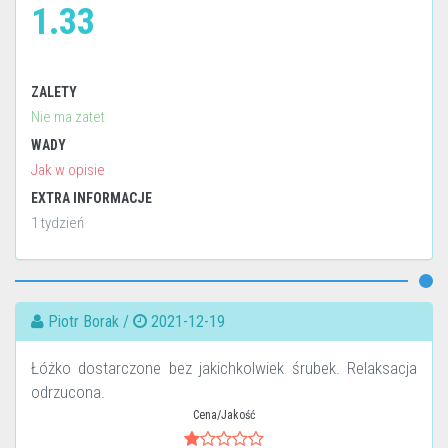
1.33
ZALETY
Nie ma zatet
WADY
Jak w opisie
EXTRA INFORMACJE
1 tydzień
Piotr Borak /
2021-12-19
Łóżko dostarczone bez jakichkolwiek śrubek. Relaksacja
odrzucona.
Cena/Jakość