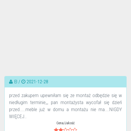
El /
2021-12-28
przed zakupem upewniłam się ze montaż odbędzie się w
niedługim terminie,,, pan montażysta wycofał się dzień
przed.....meble już w domu a montażu nie ma....NIGDY
WIĘCEJ..
Cena/Jakość